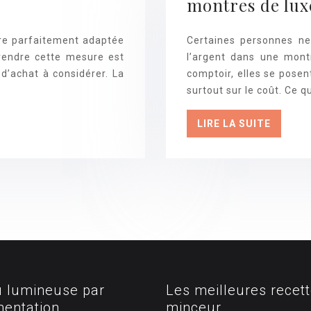
montres de lux
tre parfaitement adaptée
Certaines personnes ne 
rendre cette mesure est
l’argent dans une mont
 d’achat à considérer. La
comptoir, elles se posen
surtout sur le coût. Ce 
LIRE LA SUITE
 lumineuse par
Les meilleures recet
imentation
minceur